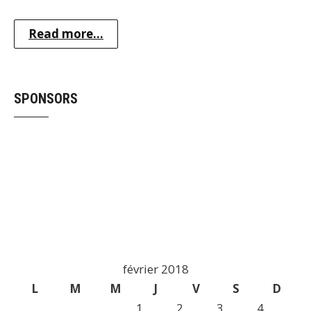
Read more...
SPONSORS
février 2018
L
M
M
J
V
S
D
1
2
3
4