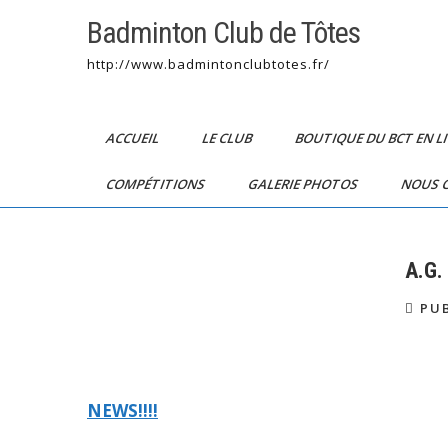
Skip
Badminton Club de Tôtes
to
content
http://www.badmintonclubtotes.fr/
ACCUEIL
LE CLUB
BOUTIQUE DU BCT EN L
COMPÉTITIONS
GALERIE PHOTOS
NOUS 
A.G.
PUB
Navigation
NEWS!!!!
de