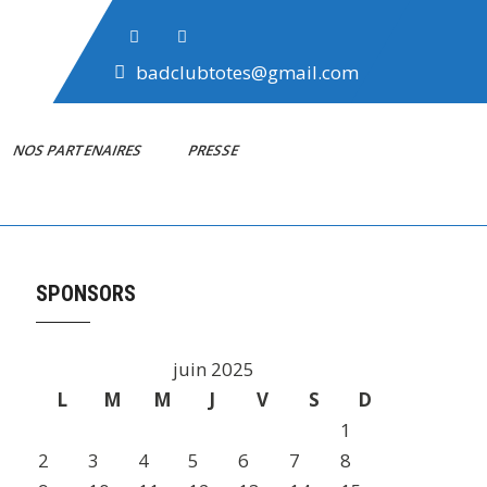
badclubtotes@gmail.com
NOS PARTENAIRES
PRESSE
SPONSORS
juin 2025
L
M
M
J
V
S
D
1
2
3
4
5
6
7
8