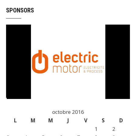
SPONSORS
octobre 2016
L
M
M
J
V
S
D
1
2