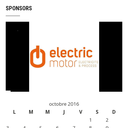
SPONSORS
octobre 2016
L
M
M
J
V
S
D
1
2
3
4
5
6
7
8
9