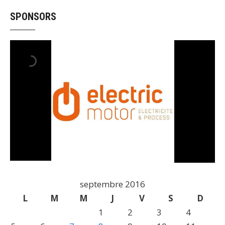
SPONSORS
septembre 2016
L
M
M
J
V
S
D
1
2
3
4