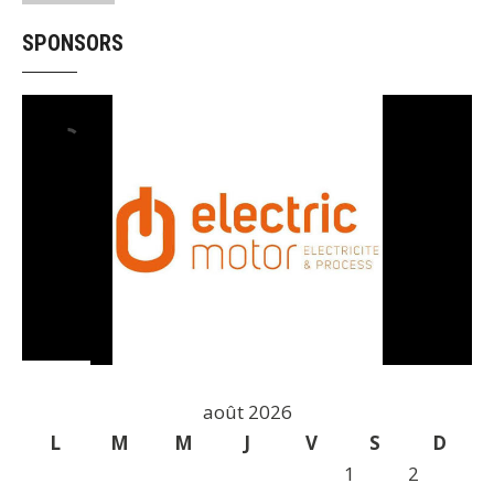
SPONSORS
août 2026
L
M
M
J
V
S
D
1
2