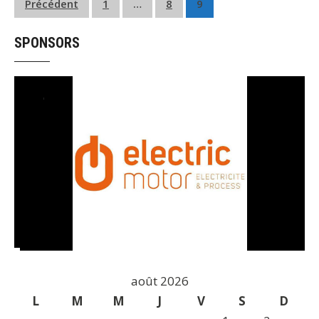
Précédent
1
…
8
9
SPONSORS
août 2026
L
M
M
J
V
S
D