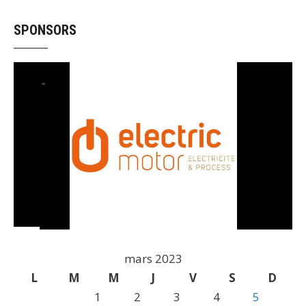
SPONSORS
mars 2023
L
M
M
J
V
S
D
1
2
3
4
5