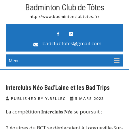
Badminton Club de Tôtes
http://www.badmintonclubtotes.fr/
badclubtotes@gmail.com
Menu
Interclubs Néo Bad’Laine et les Bad’Trips
PUBLISHED BY Y.BELLEC
5 MARS 2023
La compétition 𝐈𝐧𝐭𝐞𝐫𝐜𝐥𝐮𝐛𝐬 𝐍𝐞́𝐨 se poursuit :
2 équipes du BCT se déplaçaient à Longueville-Sur-