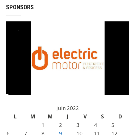
SPONSORS
juin 2022
L
M
M
J
V
S
D
1
2
3
4
5
6
7
8
9
10
11
12