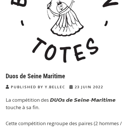
Duos de Seine Maritime
PUBLISHED BY Y.BELLEC
23 JUIN 2022
La compétition des 𝘿𝙐𝙊𝙨 𝙙𝙚 𝙎𝙚𝙞𝙣𝙚-𝙈𝙖𝙧𝙞𝙩𝙞𝙢𝙚
touche à sa fin.
Cette compétition regroupe des paires (2 hommes /