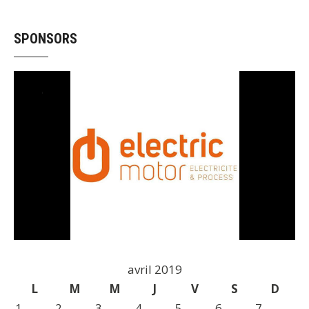
SPONSORS
avril 2019
L
M
M
J
V
S
D
1
2
3
4
5
6
7