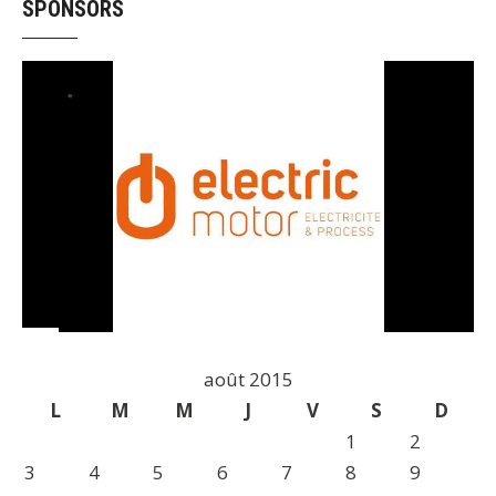
SPONSORS
août 2015
L
M
M
J
V
S
D
1
2
3
4
5
6
7
8
9