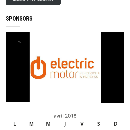
SPONSORS
avril 2018
L
M
M
J
V
S
D